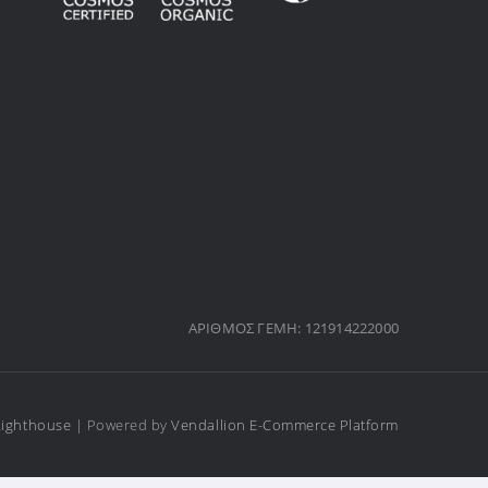
ΑΡΙΘΜΟΣ ΓΕΜΗ: 121914222000
Lighthouse
| Powered by
Vendallion E-Commerce Platform