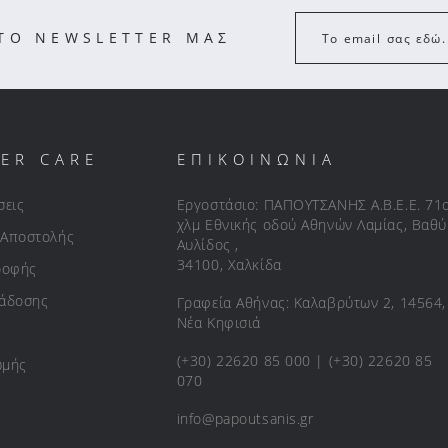
ΣΤΟ NEWSLETTER ΜΑΣ
Το email σας εδώ.
ER CARE
ΕΠΙΚΟΙΝΩΝΙΑ
σεις
Εργοστάσιο: ΠΑΠΟΥΤΣΑΝΗΣ Α.Β.Ε.Ε. 71
χλμ Εθνικής οδού Αθηνών Λαμίας, Βαθύ
 Αποστολής
Αυλίδος ,
34100, Χαλκίδα
ροφής
ράδοσης
Γραφεία Αθήνας: Καλαβρύτων 2, 14564,
Νέα Κηφισιά
(+30) 22620 85 000 | (+30) 22620 85
ωμής
070
info@papoutsanis.gr