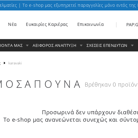
ελματίες | To e-shop μας εξυπηρετεί παραγγελίες μόνο εντός της 
Nέα
Ευκαιρίες Καριέρας
Επικοινωνία
PAP:
ΟΙΟΝΤΑ ΜΑΣ
ΑΕΙΦΟΡΟΣ ΑΝΑΠΤΥΞΗ
ΣΧΕΣΕΙΣ ΕΠΕΝΔΥΤΩΝ
ς
karavaki
ΜΟΣΆΠΟΥΝΑ
Βρέθηκαν 0 προϊόν
Προσωρινά δεν υπάρχουν διαθέσι
Το e-shop μας ανανεώνεται συνεχώς και σύντο