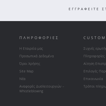
ΕΓΓΡΑΦΕΙΤΕ 
ΠΛΗΡΟΦΟΡΙΕΣ
CUSTOM
Η Εταιρεία μας
Συχνές ερωτή
Προσωπικά Δεδομένα
Πληροφορίες
Όροι Χρήσης
Αίτηση Επιστ
Site Map
Επιλογές Πα
Νέα
Επικοινωνία
Αναφορές Δυσλειτουργιών –
Τρόποι πληρ
Whistleblowing