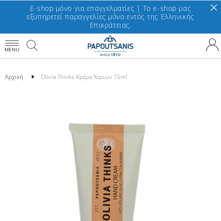
E-shop μόνο για επαγγελματίες | To e-shop μας
εξυπηρετεί παραγγελίες μόνο εντός της Ελληνικής
Επικράτειας.
MENU
Αρχική
Olivia Thinks Κρέμα Χεριών 15ml