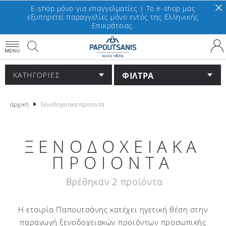
E-shop μόνο για επαγγελματίες | To e-shop μας
εξυπηρετεί παραγγελίες μόνο εντός της Ελληνικής
Επικράτειας.
MENU
ΦΙΛΤΡΑ
ΚΑΤΗΓΟΡΙΕΣ
αρχική
ξενοδοχειακα προιοντα
ΞΕΝΟΔΟΧΕΙΑΚΑ
ΠΡΟΙΟΝΤΑ
Βρέθηκαν 2 προϊόντα
H εταιρία Παπουτσάνης κατέχει ηγετική θέση στην
παραγωγή ξενοδοχειακών προϊόντων προσωπικής