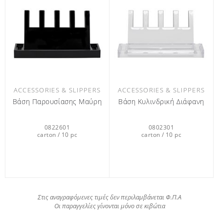
ACCESSORIES & SLIPPERS
ACCESSORIES & SLIPPERS
Βάση Παρουσίασης Μαύρη
Βάση Κυλινδρική Διάφανη
0822601
0802301
carton / 10 pc
carton / 10 pc
Στις αναγραφόμενες τιμές δεν περιλαμβάνεται Φ.Π.Α
Οι παραγγελίες γίνονται μόνο σε κιβώτια