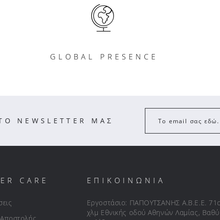
GLOBAL PRESENCE
ΣΤΟ NEWSLETTER ΜΑΣ
Το email σας εδώ.
ER CARE
ΕΠΙΚΟΙΝΩΝΙΑ
σεις
Εργοστάσιο: ΠΑΠΟΥΤΣΑΝΗΣ Α.Β.Ε.Ε. 71
χλμ Εθνικής οδού Αθηνών Λαμίας, Βαθύ
 Αποστολής