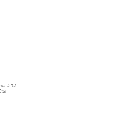
ται Φ.Π.Α
ώτια