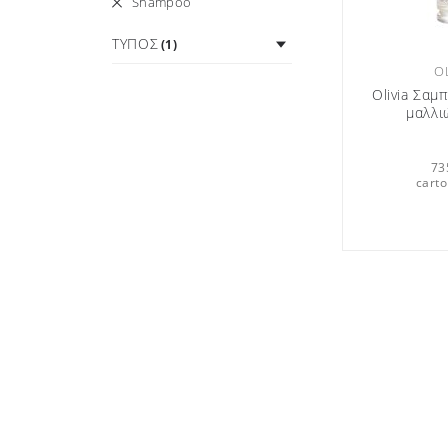
Shampoo
ΤΥΠΟΣ
(1)
O
Olivia Σαμ
μαλλι
73
carto