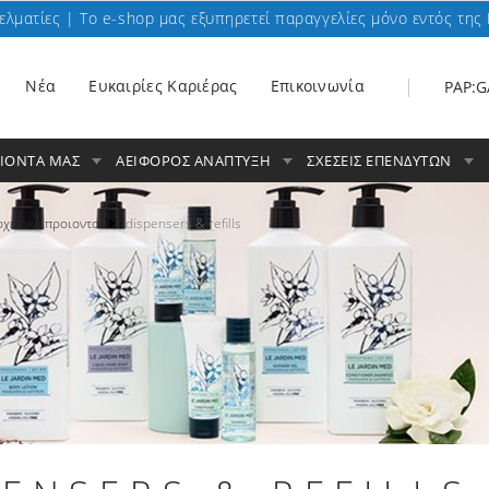
ελματίες | To e-shop μας εξυπηρετεί παραγγελίες μόνο εντός της 
Nέα
Ευκαιρίες Καριέρας
Επικοινωνία
PAP:G
ΟΙΟΝΤΑ ΜΑΣ
ΑΕΙΦΟΡΟΣ ΑΝΑΠΤΥΞΗ
ΣΧΕΣΕΙΣ ΕΠΕΝΔΥΤΩΝ
οχειακα προιοντα
dispensers & refills