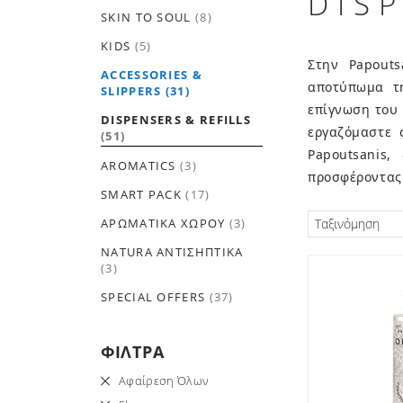
DIS
SKIN TO SOUL
(8)
KIDS
(5)
Στην Papout
ACCESSORIES &
αποτύπωμα τ
SLIPPERS
(31)
επίγνωση του 
DISPENSERS & REFILLS
εργαζόμαστε 
(51)
Papoutsanis,
AROMATICS
(3)
προσφέροντας 
SMART PACK
(17)
ΑΡΩΜΑΤΙΚΆ ΧΏΡΟΥ
(3)
Ταξινόμηση
NATURA ΑΝΤΙΣΗΠΤΙΚΆ
(3)
SPECIAL OFFERS
(37)
ΦΙΛΤΡΑ
Αφαίρεση Όλων