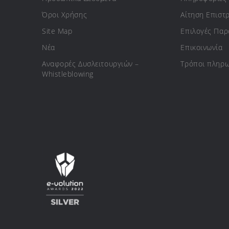
Όροι Χρήσης
Αίτηση Επιστ
Site Map
Επιλογές Πα
Νέα
Επικοινωνία
Αναφορές Δυσλειτουργιών –
Τρόποι πληρ
Whistleblowing