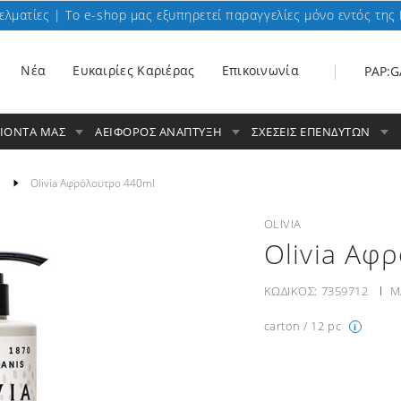
ελματίες | To e-shop μας εξυπηρετεί παραγγελίες μόνο εντός της 
Nέα
Ευκαιρίες Καριέρας
Επικοινωνία
PAP:G
ΟΙΟΝΤΑ ΜΑΣ
ΑΕΙΦΟΡΟΣ ΑΝΑΠΤΥΞΗ
ΣΧΕΣΕΙΣ ΕΠΕΝΔΥΤΩΝ
Olivia Αφρόλουτρο 440ml
OLIVIA
Olivia Αφ
ΚΩΔΙΚΟΣ:
7359712
Μ
carton / 12 pc
i