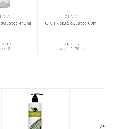
LIVIA
OLIVIA
α σώματος 440ml
Olivia Κρέμα σώματος 60ml
359412
6301386
on / 12 pc
carton / 159 pc