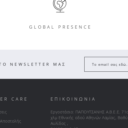
GLOBAL PRESENCE
ΣΤΟ NEWSLETTER ΜΑΣ
Το email σας εδώ.
ER CARE
ΕΠΙΚΟΙΝΩΝΙΑ
σεις
Εργοστάσιο: ΠΑΠΟΥΤΣΑΝΗΣ Α.Β.Ε.Ε. 71
χλμ Εθνικής οδού Αθηνών Λαμίας, Βαθύ
 Αποστολής
Αυλίδος ,