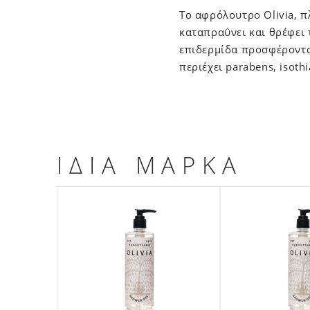
Το αφρόλουτρο Olivia, π
καταπραΰνει και θρέφει 
επιδερμίδα προσφέροντα
περιέχει parabens, isoth
ΙΔΙΑ ΜΑΡΚΑ