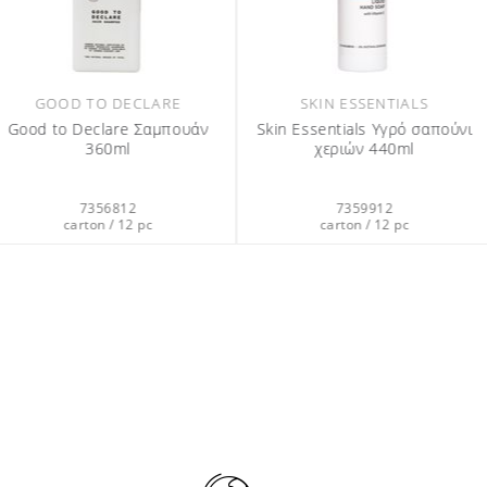
NTIALS
OLIVE CARE
 Υγρό σαπούνι
Olive Care Υγρό σαπούνι χεριών
440ml
440ml
OLI
Olive Care 
12
7359312
αντλ
12 pc
carton / 12 pc
7
cart