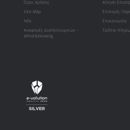
Όροι Χρήσης
Αίτηση Επιστ
Site Map
Επιλογές Πα
Νέα
Επικοινωνία
Αναφορές Δυσλειτουργιών –
Τρόποι πληρ
Whistleblowing