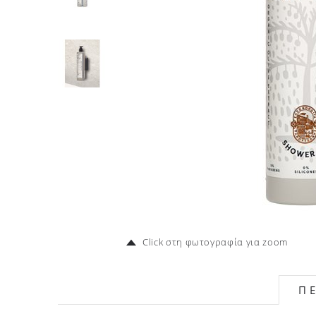
Click στη φωτογραφία για zoom
Π