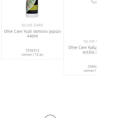
VE CARE
GOOD TO DECLARE
Κρέμα σώματος με
Good to Declare Αφρόλουτρο
ία 380ml
360ml
365012
7357012
on / 12 pc
carton / 12 pc