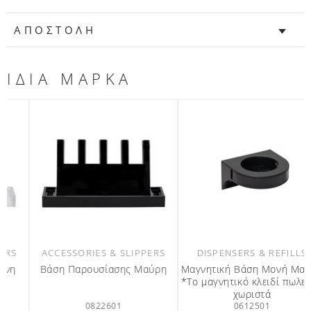
ΑΠΟΣΤΟΛΗ
ΙΔΙΑ ΜΑΡΚΑ
ACCESSORIES & SLIPPERS
DISPENSERS & REFILLS
Βάση Παρουσίασης Μαύρη
Μαγνητική Βάση Μονή Μαύρη
*Το μαγνητικό κλειδί πωλείται
χωριστά
0822601
0612501