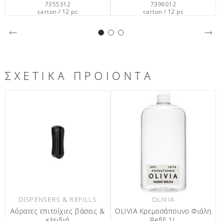
7396012
7359712
carton / 12 pc
carton / 12 pc
ΣΧΕΤΙΚΑ ΠΡΟΙΟΝΤΑ
LLS
OLIVIA
DISPENSERS & REFILL
σεις &
OLIVIA Κρεμοσάπουνο Φιάλη
Μαγνητικό Κλειδί
Refill 1L