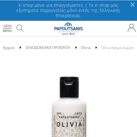
E-shop μόνο για επαγγελματίες | To e-shop μας
εξυπηρετεί παραγγελίες μόνο εντός της Ελληνικής
Επικράτειας.
MENU
Αρχική
ΞΕΝΟΔΟΧΕΙΑΚΑ ΠΡΟΙΟΝΤΑ
Olivia
Olivia Κρέμα σώματο