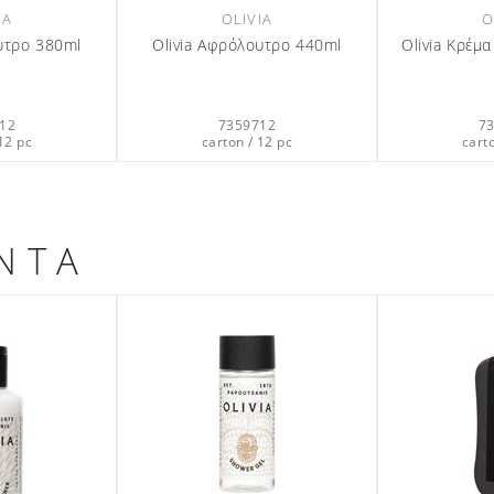
IA
OLIVIA
O
υτρο 380ml
Olivia Αφρόλουτρο 440ml
Olivia Κρέμ
12
7359712
7
12 pc
carton / 12 pc
cart
ΝΤΑ