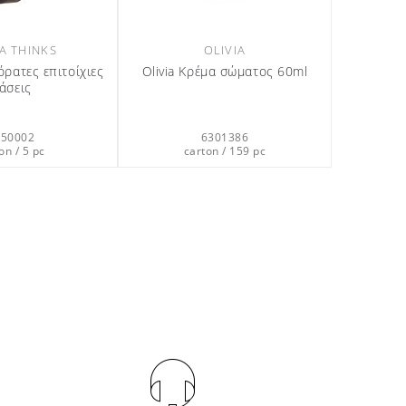
OLIVIA
OLIVIA
μα σώματος 440ml
Olivia Υγρό σαπούνι χεριών 380ml
7359412
7395912
ton / 12 pc
carton / 12 pc