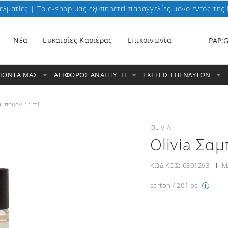
ελματίες | To e-shop μας εξυπηρετεί παραγγελίες μόνο εντός της 
Nέα
Ευκαιρίες Καριέρας
Επικοινωνία
PAP:
ΟΙΟΝΤΑ ΜΑΣ
ΑΕΙΦΟΡΟΣ ΑΝΑΠΤΥΞΗ
ΣΧΕΣΕΙΣ ΕΠΕΝΔΥΤΩΝ
Σαμπουάν 33 ml
OLIVIA
Olivia Σα
ΚΩΔΙΚΟΣ:
6301293
Μ
carton / 201 pc
i