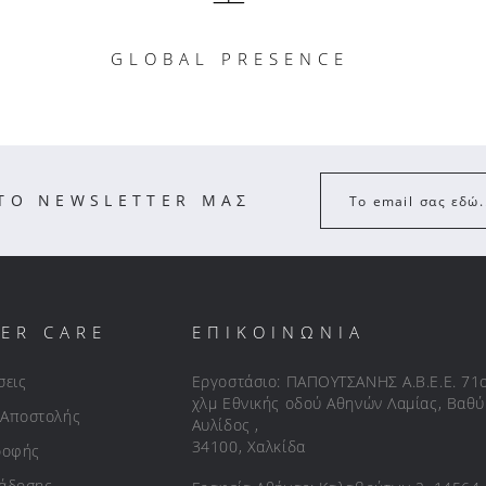
GLOBAL PRESENCE
ΣΤΟ NEWSLETTER ΜΑΣ
Το email σας εδώ.
ER CARE
ΕΠΙΚΟΙΝΩΝΙΑ
σεις
Εργοστάσιο: ΠΑΠΟΥΤΣΑΝΗΣ Α.Β.Ε.Ε. 71
χλμ Εθνικής οδού Αθηνών Λαμίας, Βαθύ
 Αποστολής
Αυλίδος ,
34100, Χαλκίδα
ροφής
ράδοσης