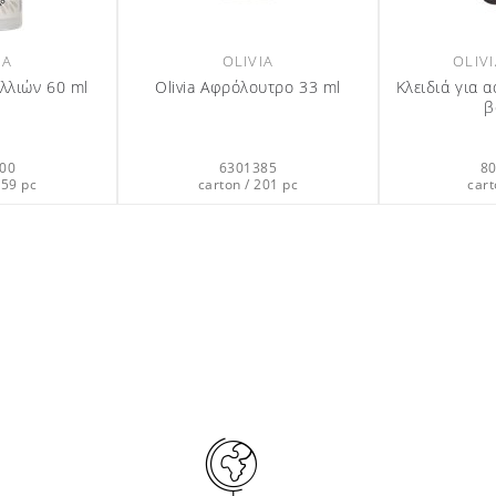
VIA
DISPENSERS & REFILLS
σάπουνο Φιάλη
Μαγνητική Βάση Διπλή Μαύρη
l 1L
*Το μαγνητικό κλειδί πωλείται
χωριστά
Olivia Κρέ
9809
0612401
/ 9 pc
carton / 2 pc
car