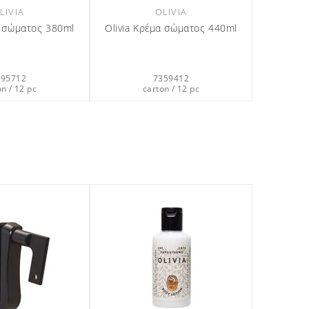
LIVIA
OLIVIA
α σώματος 380ml
Olivia Κρέμα σώματος 440ml
395712
7359412
on / 12 pc
carton / 12 pc