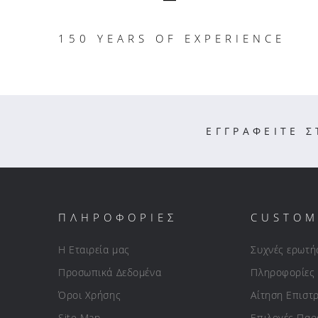
150 YEARS OF EXPERIENCE
ΕΓΓΡΑΦΕΙΤΕ 
ΠΛΗΡΟΦΟΡΙΕΣ
CUSTOM
Η Εταιρεία μας
Συχνές ερωτή
Προσωπικά Δεδομένα
Πληροφορίες
Όροι Χρήσης
Αίτηση Επιστ
Site Map
Επιλογές Πα