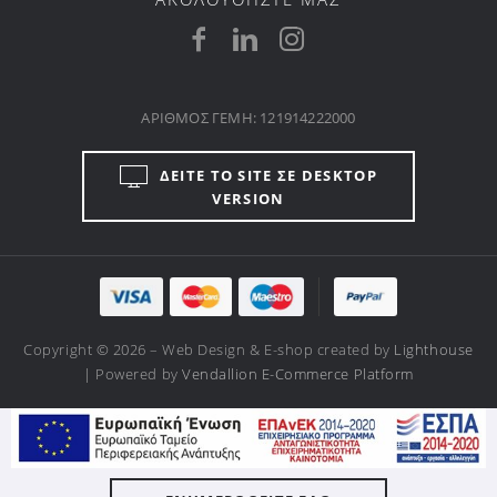
ΑΡΙΘΜΟΣ ΓΕΜΗ: 121914222000
ΔΕΙΤΕ ΤΟ SITE ΣΕ DESKTOP
VERSION
Copyright © 2026 – Web Design & E-shop created by
Lighthouse
| Powered by
Vendallion E-Commerce Platform