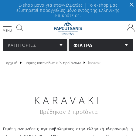
E-shop μόνο για επαγγελματίες | To e-shop μας
εξυπηρετεί παραγγελίες μόνο εντός της Ελληνικής
Επικράτειας.
MENU
ΦΙΛΤΡΑ
ΚΑΤΗΓΟΡΙΕΣ
αρχική
μάρκες καταναλωτικών προϊόντων
karavaki
KARAVAKI
Βρέθηκαν 2 προϊόντα
Γεμάτη αναμνήσεις αγκυροβολημένες στην ελληνική κληρονομιά, η