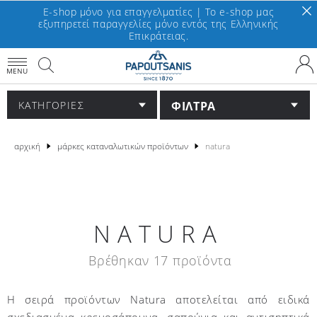
E-shop μόνο για επαγγελματίες | To e-shop μας
εξυπηρετεί παραγγελίες μόνο εντός της Ελληνικής
Επικράτειας.
MENU
ΦΙΛΤΡΑ
ΚΑΤΗΓΟΡΙΕΣ
αρχική
μάρκες καταναλωτικών προϊόντων
natura
NATURA
Βρέθηκαν 17 προϊόντα
Η σειρά προϊόντων Natura αποτελείται από ειδικά
σχεδιασμένα κρεμοσάπουνα, σαπούνια και αντισηπτικά