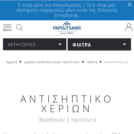
E-shop μόνο για επαγγελματίες | To e-shop μας
εξυπηρετεί παραγγελίες μόνο εντός της Ελληνικής
Επικράτειας.
MENU
ΦΙΛΤΡΑ
ΚΑΤΗΓΟΡΙΕΣ
αρχική
μάρκες καταναλωτικών προϊόντων
natura
αντισηπτικό χερι
ΑΝΤΙΣΗΠΤΙΚΌ
ΧΕΡΙΏΝ
Βρέθηκαν 2 προϊόντα