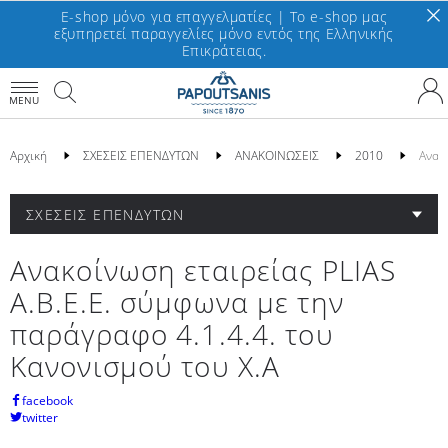
E-shop μόνο για επαγγελματίες | To e-shop μας
εξυπηρετεί παραγγελίες μόνο εντός της Ελληνικής
Επικράτειας.
MENU
Αρχική
ΣΧΕΣΕΙΣ ΕΠΕΝΔΥΤΩΝ
ΑΝΑΚΟΙΝΩΣΕΙΣ
2010
Ανακο
ΣΧΕΣΕΙΣ ΕΠΕΝΔΥΤΩΝ
Ανακοίνωση εταιρείας PLIAS
A.B.E.E. σύμφωνα με την
παράγραφο 4.1.4.4. του
Κανονισμού του Χ.Α
facebook
twitter