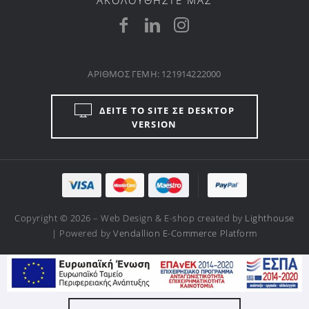
ΑΚΟΛΟΥΘΗΣΤΕ ΜΑΣ
ΑΡΙΘΜΟΣ ΓΕΜΗ: 121914222000
ΔΕΙΤΕ ΤΟ SITE ΣΕ DESKTOP
VERSION
Copyright © 2026 – Web Design & E-shop created by
Lighthouse
| Powered by
Vendallion E-Commerce Platform