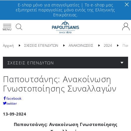
E-shop μόνο για επαγγελματίες | To e-shop μας
εξυπηρετεί παραγγελίες μόνο εντός της Ελληνικής
Επικράτειας.
MENU
Αρχική
ΣΧΕΣΕΙΣ ΕΠΕΝΔΥΤΩΝ
ΑΝΑΚΟΙΝΩΣΕΙΣ
2024
Παπο
ΣΧΕΣΕΙΣ ΕΠΕΝΔΥΤΩΝ
Παπουτσάνης: Ανακοίνωση
Γνωστοποίησης Συναλλαγών
facebook
twitter
13-09-2024
Παπουτσάνης: Ανακοίνωση Γνωστοποίησης