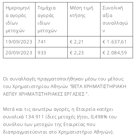
Τεμάχια
Μέση τιμή
Συνολική
Ημερομηνί
αγοράς
κτήσης
αξία
α αγοράς
ιδίων
συναλλαγώ
ιδίων
μετοχών
ν
μετοχών
19/09/2023
741
€ 2,
21
€ 1.
637,61
20
/09/2023
933
€ 2,
23
€
2.084,59
Οι συναλλαγές πραγματοποιήθηκαν μέσω του μέλους
του Χρηματιστηρίου Αθηνών "BETA ΧΡΗΜΑΤΙΣΤΗΡΙΑΚΗ
ΑΕΠΕΥ ΧΡΗΜΑΤΙΣΤΗΡΙΑΚΕΣ ΕΡΓΑΣΙΕΣ ”.
Μετά και τις ανωτέρω αγορές, η Εταιρεία κατέχει
συνολικά 134.911 ίδιες μετοχές (ήτοι, 0,498% του
συνόλου των μετοχών της Εταιρείας που
διαπραγματεύονται στο Χρηματιστήριο Αθηνών)
.