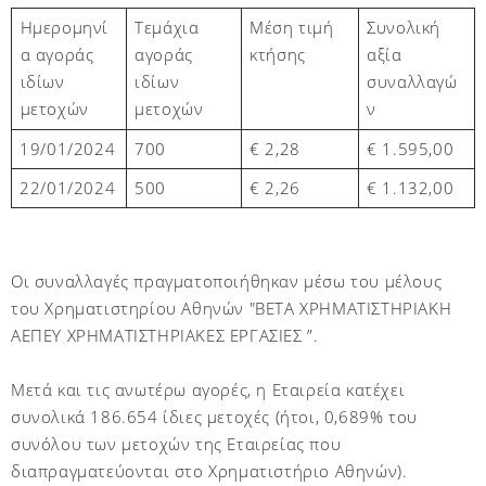
Τεμάχια
Μέση τιμή
Συνολική
Ημερομηνί
αγοράς
κτήσης
αξία
α αγοράς
ιδίων
συναλλαγώ
ιδίων
μετοχών
ν
μετοχών
1
9
/01/2024
700
€ 2,
28
€
1.595,
0
0
22/01/2024
5
00
€ 2,26
€
1.
132
,00
Οι συναλλαγές πραγματοποιήθηκαν μέσω του μέλους
του Χρηματιστηρίου Αθηνών "BETA ΧΡΗΜΑΤΙΣΤΗΡΙΑΚΗ
ΑΕΠΕΥ ΧΡΗΜΑΤΙΣΤΗΡΙΑΚΕΣ ΕΡΓΑΣΙΕΣ ”.
Μετά και τις ανωτέρω αγορές, η Εταιρεία κατέχει
συνολικά 186.654 ίδιες μετοχές (ήτοι, 0,689% του
συνόλου των μετοχών της Εταιρείας που
διαπραγματεύονται στο Χρηματιστήριο Αθηνών)
.