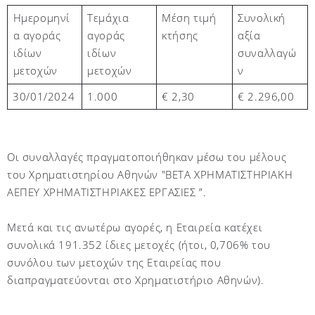
Τεμάχια
Μέση τιμή
Συνολική
Ημερομηνί
αγοράς
κτήσης
αξία
α αγοράς
ιδίων
συναλλαγώ
ιδίων
μετοχών
ν
μετοχών
30/01/2024
1.000
€ 2,
30
€
2.296,
00
Οι συναλλαγές πραγματοποιήθηκαν μέσω του μέλους
του Χρηματιστηρίου Αθηνών "BETA ΧΡΗΜΑΤΙΣΤΗΡΙΑΚΗ
ΑΕΠΕΥ ΧΡΗΜΑΤΙΣΤΗΡΙΑΚΕΣ ΕΡΓΑΣΙΕΣ ”.
Μετά και τις ανωτέρω αγορές, η Εταιρεία κατέχει
συνολικά 191.352 ίδιες μετοχές (ήτοι, 0,706% του
συνόλου των μετοχών της Εταιρείας που
διαπραγματεύονται στο Χρηματιστήριο Αθηνών)
.