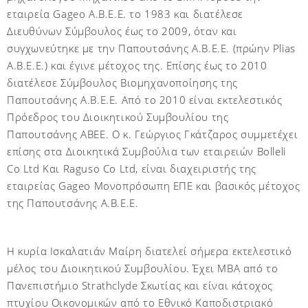
εταιρεία
Gageo
Α.Β.Ε.Ε. το 1983 και διατέλεσε
Διευθύνων Σύμβουλος έως το 2009, όταν και
συγχωνεύτηκε με την Παπουτσάνης Α.Β.Ε.Ε. (πρώην
Plias
A
.
B
.
E
.
E
.) και έγινε μέτοχος της. Επίσης έως το 2010
διατέλεσε Σύμβουλος Βιομηχανοποίησης της
Παπουτσάνης Α.Β.Ε.Ε. Από το 2010 είναι εκτελεστικός
Πρόεδρος του Διοικητικού Συμβουλίου της
Παπουτσάνης ΑΒΕΕ. Ο κ. Γεώργιος Γκάτζαρος συμμετέχει
επίσης στα Διοικητικά Συμβούλια των εταιρειών
Bolleli
Co
Ltd
Και
Raguso
Co
Ltd
, είναι διαχειριστής της
εταιρείας
Gageo
Μονοπρόσωπη ΕΠΕ και βασικός μέτοχος
της Παπουτσάνης Α.Β.Ε.Ε.
Η κυρία Ισκαλατιάν Μαίρη διατελεί σήμερα εκτελεστικό
μέλος του Διοικητικού Συμβουλίου. Έχει
MBA
από το
Πανεπιστήμιο
Strathclyde
Σκωτίας και είναι κάτοχος
πτυχίου Οικονομικών από το Εθνικό Καποδιστριακό