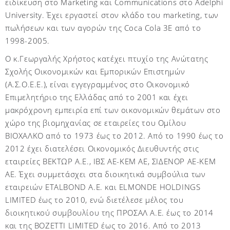
ειδίκευση στο Marketing και Communications στο Adelphi
University.
Έχει εργαστεί στον κλάδο του
marketing
, των
πωλήσεων και των αγορών της
Coca
Cola
3
E
από το
1998-2005.
Ο κ.Γεωργαλής Χρήστος κατέχει πτυχίο της Ανώτατης
Σχολής Οικονομικών και Εμπορικών Επιστημών
(Α.Σ.Ο.Ε.Ε.), είναι εγγεγραμμένος στο Οικονομικό
Επιμελητήριο της Ελλάδας από το 2001 και έχει
μακρόχρονη εμπειρία επί των οικονομικών θεμάτων στο
χώρο της βιομηχανίας σε εταιρείες του Ομίλου
ΒΙΟΧΑΛΚΟ από το 1973 έως το 2012. Από το 1990 έως το
2012 έχει διατελέσει Οικονομικός Διευθυντής στις
εταιρείες ΒΕΚΤΩΡ Α.Ε., ΙΒΣ ΑΕ-ΚΕΜ ΑΕ, ΣΙΔΕΝΟΡ ΑΕ-ΚΕΜ
ΑΕ. Έχει συμμετάσχει στα διοικητικά συμβούλια των
εταιρειών
ETALBOND
A
.
E
. και
ELMONDE
HOLDINGS
LIMITED
έως το 2010, ενώ διετέλεσε μέλος του
διοικητικού συμβουλίου της ΠΡΟΣΑΛ Α.Ε. έως το 2014
και της
BOZETTI
LIMITED
έως το 2016. Από το 2013