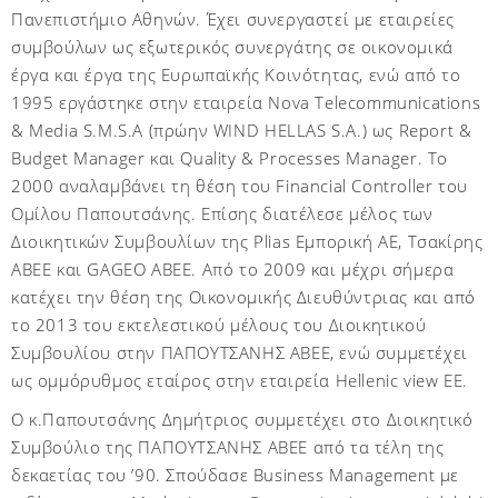
Πανεπιστήμιο Αθηνών. Έχει συνεργαστεί με εταιρείες
συμβούλων ως εξωτερικός συνεργάτης σε οικονομικά
έργα και έργα της Ευρωπαϊκής Κοινότητας, ενώ από το
1995 εργάστηκε στην εταιρεία
Nova
Telecommunications
&
Media
S
.
M
.
S
.
A
(πρώην
WIND
HELLAS
S
.
A
.) ως
Report
&
Budget
Manager
και
Quality
&
Processes
Manager
. Το
2000 αναλαμβάνει τη θέση του
Financial
Controller
του
Ομίλου Παπουτσάνης. Επίσης διατέλεσε μέλος των
Διοικητικών Συμβουλίων της
Plias
Εμπορική ΑΕ, Τσακίρης
ΑΒΕΕ και
GAGEO
ABEE
. Από το 2009 και μέχρι σήμερα
κατέχει την θέση της Οικονομικής Διευθύντριας και από
το 2013 του εκτελεστικού μέλους του Διοικητικού
Συμβουλίου στην ΠΑΠΟΥΤΣΑΝΗΣ ΑΒΕΕ, ενώ συμμετέχει
ως ομμόρυθμος εταίρος στην εταιρεία
Hellenic
view
EE
.
Ο κ.Παπουτσάνης Δημήτριος συμμετέχει στο Διοικητικό
Συμβούλιο της ΠΑΠΟΥΤΣΑΝΗΣ ΑΒΕΕ από τα τέλη της
δεκαετίας του ’90.
Σπούδασε Business Management με