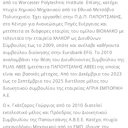
από το Worcester Polytechnic Institute.
Επίσης, κατέχει
πτυχίο Χημικού Μηχανικού από το Εθνικό Μετσόβιο
Πολυτεχνείο. Έχει εργασθεί στην Π.Δ.Π. ΠΑΠΟΥΤΣΑΝΗΣ,
στο Κέντρο για Ανανεώσιμες Πηγές Ενέργειας και
μετέπειτα σε διάφορες εταιρίες του ομίλου ΒΙΟΧΑΛΚΟ με
τελευταία την εταιρεία ΧΑΛΚΟΡ ως Διευθύνων
Σύμβουλος έως το 2009, οπότε και ανέλαβε καθήκοντα
συμβούλου διοίκησης στην
Eurobank
EFG
. Το 2010
αναλαμβάνει την θέση του Διευθύνοντος Συμβούλου της
PLIAS
ΑΒΕΕ (μετέπειτα ΠΑΠΟΥΤΣΑΝΗΣ ΑΒΕΕ) της οποίας
είναι και βασικός μέτοχος. Από τον Δεκέμβριο του 2023
έως το Σεπτέμβριο του 2025 διετέλεσε μέλος του
διοικητικού συμβουλίου της εταιρείας ΑΓΡΙΑ ΕΜΠΟΡΙΚΗ
Α.Ε.
Ο κ. Γκάτζαρος Γεώργιος από το 2010 διατελεί
εκτελεστικό μέλος και Πρόεδρος του Διοικητικού
Συμβουλίου της Παπουτσάνης Α.Β.Ε.Ε. Κατέχει πτυχίο
μηχανολόγου Μηχανικού από το ΕΜΠ. Ιδρυσε την