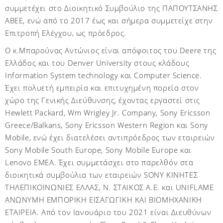
συμμετέχει στο Διοικητικό Συμβούλιο της ΠΑΠΟΥΤΣΑΝΗΣ
ΑΒΕΕ, ενώ από το 2017 έως και σήμερα συμμετείχε στην
Επιτροπή Ελέγχου, ως πρόεδρος.
Ο κ.Μπαρούνας Αντώνιος είναι απόφοιτος του
Deere
της
Ελλάδος και του
Denver
University
στους κλάδους
Information
System
technology
και
Computer
Science
.
Έχει πολυετή εμπειρία και επιτυχημένη πορεία στον
χώρο της Γενικής Διεύθυνσης, έχοντας εργαστεί στις
Hewlett
Packard
,
Wm
Wrigley
Jr
.
Company
,
Sony
Ericsson
Greece
/
Balkans
,
Sony
Ericsson
Western
Region
και
Sony
Mobile
, ενώ έχει διατελέσει αντιπρόεδρος των εταιρειών
Sony
Mobile
South
Europe
,
Sony
Mobile
Europe
και
Lenovo
ΕΜΕΑ. Έχει συμμετάσχει στο παρελθόν στα
διοικητικά συμβούλια των εταιρειών
SONY
ΚΙΝΗΤΕΣ
ΤΗΛΕΠΙΚΟΙΝΩΝΙΕΣ ΕΛΛΑΣ, Ν. ΣΤΑΙΚΟΣ Α.Ε. και
UNIFLAME
ΑΝΩΝΥΜΗ ΕΜΠΟΡΙΚΗ ΕΙΣΑΓΩΓΙΚΗ ΚΑΙ ΒΙΟΜΗΧΑΝΙΚΗ
ΕΤΑΙΡΕΙΑ. Από τον Ιανουάριο του 2021 είναι Διευθύνων