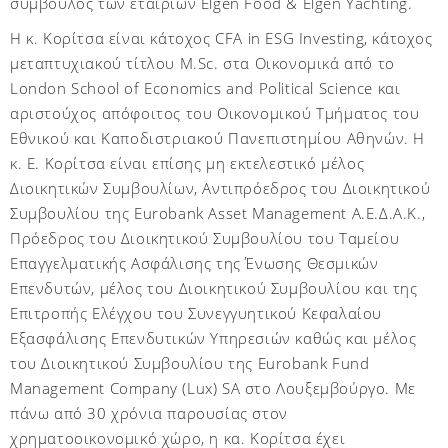
σύμβουλος των εταιριών
Elgen
Food
&
Elgen
Yachting
.
Η κ. Κορίτσα είναι κάτοχος
CFA
in
ESG
Investing
, κάτοχος
μεταπτυχιακού τίτλου
M
.
Sc
. στα Οικονομικά από το
London
School
of
Economics
and
Political
Science
και
αριστούχος απόφοιτος του Οικονομικού Τμήματος του
Εθνικού και Καποδιστριακού Πανεπιστημίου Αθηνών. Η
κ. Ε. Κορίτσα είναι επίσης μη εκτελεστικό μέλος
Διοικητικών Συμβουλίων, Αντιπρόεδρος του Διοικητικού
Συμβουλίου της
Eurobank
Asset
Management
Α.Ε.Δ.Α.Κ.,
Πρόεδρος του Διοικητικού Συμβουλίου του Ταμείου
Επαγγελματικής Ασφάλισης της Ένωσης Θεσμικών
Επενδυτών, μέλος του Διοικητικού Συμβουλίου και της
Επιτροπής Ελέγχου του Συνεγγυητικού Κεφαλαίου
Εξασφάλισης Επενδυτικών Υπηρεσιών καθώς και μέλος
του Διοικητικού Συμβουλίου της
Eurobank
Fund
Management
Company
(
Lux
)
SA
στο Λουξεμβούργο. Με
πάνω από 30 χρόνια παρουσίας στον
χρηματοοικονομικό χώρο, η κα. Κορίτσα έχει