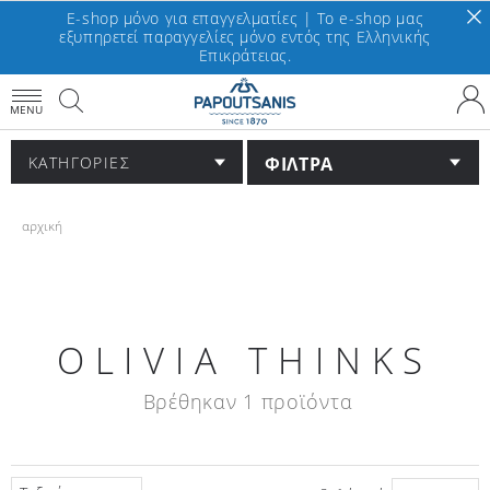
E-shop μόνο για επαγγελματίες | To e-shop μας
εξυπηρετεί παραγγελίες μόνο εντός της Ελληνικής
Επικράτειας.
MENU
ΦΙΛΤΡΑ
ΚΑΤΗΓΟΡΙΕΣ
αρχική
OLIVIA THINKS
Βρέθηκαν 1 προϊόντα