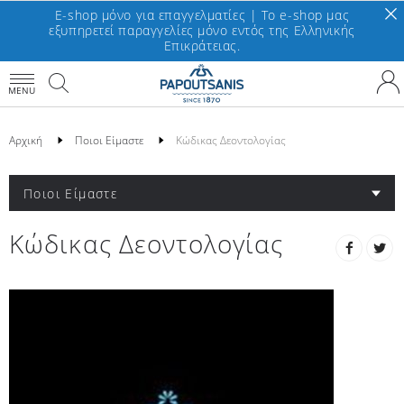
E-shop μόνο για επαγγελματίες | To e-shop μας
εξυπηρετεί παραγγελίες μόνο εντός της Ελληνικής
Επικράτειας.
MENU
Αρχική
Ποιοι Είμαστε
Κώδικας Δεοντολογίας
Ποιοι Είμαστε
Κώδικας Δεοντολογίας