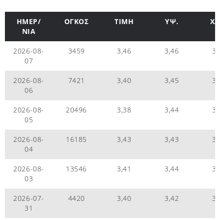
ΗΜΕΡ/
ΟΓΚΟΣ
ΤΙΜΗ
ΥΨ.
ΧΑ
ΝΙΑ
2026-08-
3459
3,46
3,46
3,
07
2026-08-
7421
3,40
3,45
3,
06
2026-08-
20496
3,38
3,44
3,
05
2026-08-
16185
3,43
3,43
3,
04
2026-08-
13546
3,41
3,44
3,
03
2026-07-
4420
3,40
3,42
3,
31