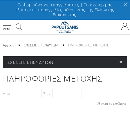
E-shop μόνο για επαγγελματίες | To e-shop μας
εξυπηρετεί παραγγελίες μόνο εντός της Ελληνικής
Επικράτειας.
MENU
Αρχική
ΣΧΕΣΕΙΣ ΕΠΕΝΔΥΤΩΝ
ΠΛΗΡΟΦΟΡΙΕΣ ΜΕΤΟΧΗΣ
ΣΧΕΣΕΙΣ ΕΠΕΝΔΥΤΩΝ
ΠΛΗΡΟΦΟΡΙΕΣ ΜΕΤΟΧΗΣ
Από
Έως
JS chart by amCharts