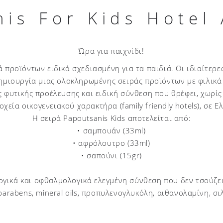
is For Kids Ηotel
Ώρα για παιχνίδι!
ρά προϊόντων ειδικά σχεδιασμένη για τα παιδιά. Οι ιδιαίτερ
ημιουργία μιας ολοκληρωμένης σειράς προϊόντων με φιλικά 
 φυτικής προέλευσης και ειδική σύνθεση που θρέφει, χωρίς
οχεία οικογενειακού χαρακτήρα (family friendly hotels), σε Ε
Η σειρά Papoutsanis Kids αποτελείται από:
• σαμπουάν (33ml)
• αφρόλουτρο (33ml)
• σαπούνι (15gr)
γικά και οφθαλμολογικά ελεγμένη σύνθεση που δεν τσούζει
parabens, mineral oils, προπυλενογλυκόλη, αιθανολαμίνη, σι