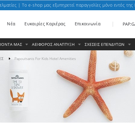
ελματίες | To e-shop μας εξυπηρετεί παραγγελίες μόνο εντός της 
Nέα
Ευκαιρίες Καριέρας
Επικοινωνία
PAP:G
ΟΙΟΝΤΑ ΜΑΣ
ΑΕΙΦΟΡΟΣ ΑΝΑΠΤΥΞΗ
ΣΧΕΣΕΙΣ ΕΠΕΝΔΥΤΩΝ
ΕΣ
Papoutsanis For Kids Ηotel Αmenities