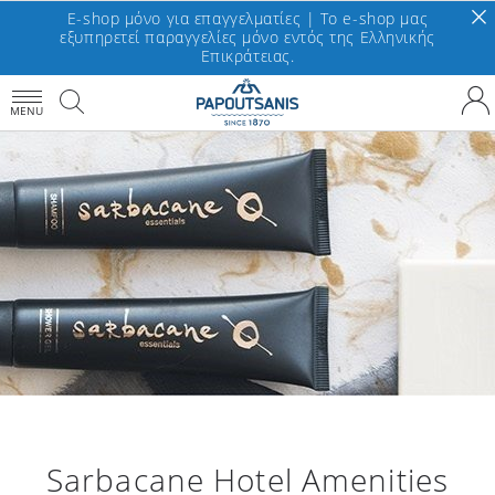
E-shop μόνο για επαγγελματίες | To e-shop μας
εξυπηρετεί παραγγελίες μόνο εντός της Ελληνικής
Επικράτειας.
MENU
Sarbacane Ηotel Αmenities