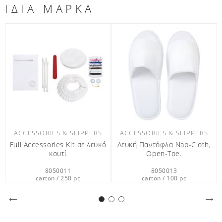
ΙΔΙΑ ΜΑΡΚΑ
ACCESSORIES & SLIPPERS
ACCESSORIES & SLIPPERS
Λευκή Παντόφλα Nap-Cloth,
Λίμα, μπατονέτες, ντε μακιγιάζ
Λί
Open-Toe.
(κραφτ)
8050013
6900232
carton / 100 pc
carton / 50 pc