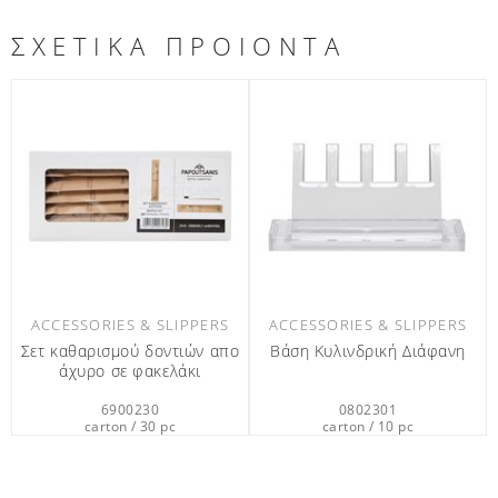
ΣΧΕΤΙΚΑ ΠΡΟΙΟΝΤΑ
S
ACCESSORIES & SLIPPERS
ACCESSORIES & SLIPPERS
πο
Βάση Κυλινδρική Διάφανη
Παντόφλα Canvas
0802301
0416501
carton / 10 pc
carton / 100 pc