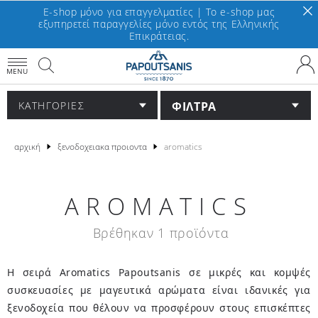
E-shop μόνο για επαγγελματίες | To e-shop μας
εξυπηρετεί παραγγελίες μόνο εντός της Ελληνικής
Επικράτειας.
MENU
ΦΙΛΤΡΑ
ΚΑΤΗΓΟΡΙΕΣ
αρχική
ξενοδοχειακα προιοντα
aromatics
AROMATICS
Βρέθηκαν 1 προϊόντα
Η σειρά Aromatics Papoutsanis σε μικρές και κομψές
συσκευασίες με μαγευτικά αρώματα είναι ιδανικές για
ξενοδοχεία που θέλουν να προσφέρουν στους επισκέπτες