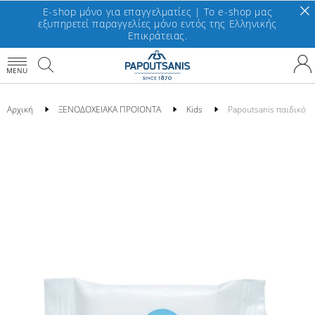
E-shop μόνο για επαγγελματίες | To e-shop μας
εξυπηρετεί παραγγελίες μόνο εντός της Ελληνικής
Επικράτειας.
MENU
Αρχική
ΞΕΝΟΔΟΧΕΙΑΚΑ ΠΡΟΙΟΝΤΑ
Kids
Papoutsanis παιδικό σ