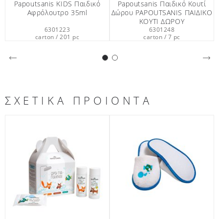
sanis ΚIDS Παιδικό
Papoutsanis Παιδικό Κουτί
Papout
ρόλουτρο 35ml
Δώρου PAPOUTSANIS ΠΑΙΔΙΚΟ
Σαμ
ΚΟΥΤΙ ΔΩΡΟΥ
6301223
6301248
carton / 201 pc
carton / 7 pc
car
ΣΧΕΤΙΚΑ ΠΡΟΙΟΝΤΑ