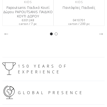
DS
KIDS
KIDS
αιδικό Κουτί
Παντόφλες Παιδικές
Papoutsanis 
SANIS ΠΑΙΔΙΚΟ
Σαμπουάν 
 ΔΩΡΟΥ
248
0410701
630122
/ 7 pc
carton / 200 pc
carton / 20
150 YEARS OF
EXPERIENCE
GLOBAL PRESENCE