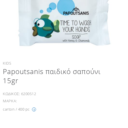
KIDS
Papoutsanis παιδικό σαπούνι
15gr
ΚΩΔΙΚΟΣ:
6200512
ΜΑΡΚΑ:
carton / 400 pc
i