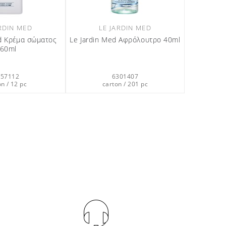
LE JARDIN MED
Jardin Med Υγρό Σαπούνι
Χεριών 360ml
LE JARDIN MED
Le Jardin Med Σαπούνι προσώπου
7357312
& σώματος σε κουτί 35gr
carton / 12 pc
6200563
carton / 200 pc