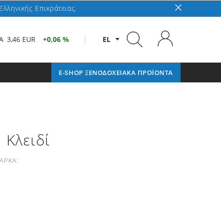
Ελληνικής Επικράτειας.
A
3,46 EUR
0,06 %
EL
E-SHOP ΞΕΝΟΔΟΧΕΙΑΚΑ ΠΡΟΪΟΝΤΑ
 Κλειδί
ΑΡΚΑ: