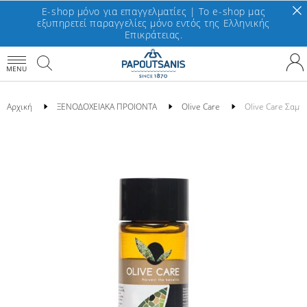
E-shop μόνο για επαγγελματίες | To e-shop μας
εξυπηρετεί παραγγελίες μόνο εντός της Ελληνικής
Επικράτειας.
MENU
Αρχική
ΞΕΝΟΔΟΧΕΙΑΚΑ ΠΡΟΙΟΝΤΑ
Olive Care
Olive Care Σαμπ