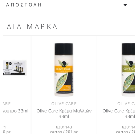
ΑΠΟΣΤΟΛΗ
ΙΔΙΑ ΜΑΡΚΑ
OLIVE CARE
OLIVE CARE
l
Olive Care Κρέμα Μαλλιών
Olive Care Κρέμα Σώματος
33ml
33ml
6301143
6301142
carton / 201 pc
carton / 201 pc