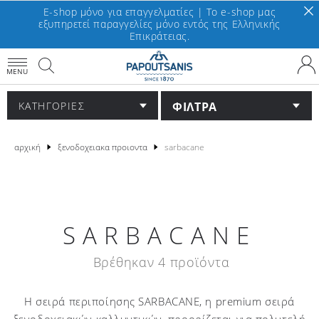
E-shop μόνο για επαγγελματίες | To e-shop μας
εξυπηρετεί παραγγελίες μόνο εντός της Ελληνικής
Επικράτειας.
MENU
ΦΙΛΤΡΑ
ΚΑΤΗΓΟΡΙΕΣ
αρχική
ξενοδοχειακα προιοντα
sarbacane
SARBACANE
Βρέθηκαν 4 προϊόντα
Η σειρά περιποίησης SARBACANE, η premium σειρά
ξενοδοχειακών καλλυντικών, προορίζεται για πολυτελή