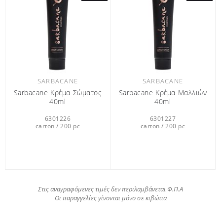
SARBACANE
SARBACANE
Sarbacane Κρέμα Σώματος
Sarbacane Κρέμα Μαλλιών
40ml
40ml
6301226
6301227
carton / 200 pc
carton / 200 pc
Στις αναγραφόμενες τιμές δεν περιλαμβάνεται Φ.Π.Α
Οι παραγγελίες γίνονται μόνο σε κιβώτια