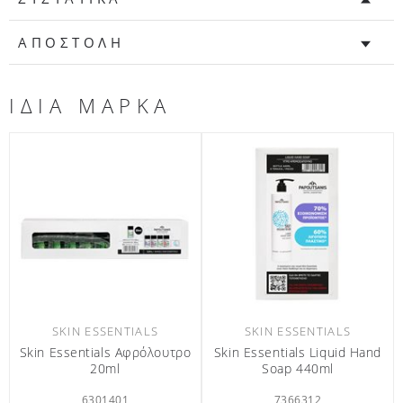
ΑΠΟΣΤΟΛΗ
ΙΔΙΑ ΜΑΡΚΑ
N ESSENTIALS
SKIN ESSENTIALS
SKIN E
ntials Liquid Hand
Skin Essentials Αφρόλουτρο
Skin Essentia
oap 440ml
33ml
7366312
6301397
63