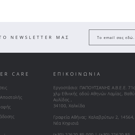
ΣΤΟ NEWSLETTER ΜΑΣ
Το email σας εδώ.
ER CARE
ΕΠΙΚΟΙΝΩΝΙΑ
σεις
Εργοστάσιο: ΠΑΠΟΥΤΣΑΝΗΣ Α.Β.Ε.Ε. 71
χλμ Εθνικής οδού Αθηνών Λαμίας, Βαθύ
 Αποστολής
Αυλίδος ,
34100, Χαλκίδα
ροφής
ράδοσης
Γραφεία Αθήνας: Καλαβρύτων 2, 14564,
Νέα Κηφισιά
(+30) 22620 85 000 | (+30) 22620 85