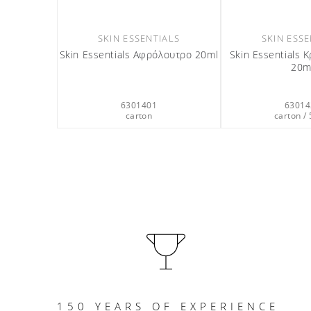
ALS
SKIN ESSENTIALS
SKIN ESSE
Σαπούνι
Skin Essentials Aφρόλουτρο 20ml
Skin Essentials 
5gr
20m
6301401
63014
c
carton
carton / 
150 YEARS OF EXPERIENCE