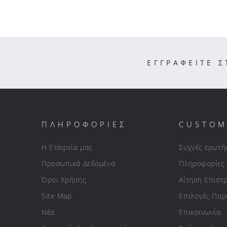
ΕΓΓΡΑΦΕΙΤΕ 
ΠΛΗΡΟΦΟΡΙΕΣ
CUSTOM
Η Εταιρεία μας
Συχνές ερωτή
Προσωπικά Δεδομένα
Πληροφορίες
Όροι Χρήσης
Αίτηση Επιστ
Site Map
Επιλογές Πα
Νέα
Επικοινωνία