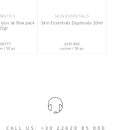
MATICS
SKIN ESSENTIALS
ούνι σε flow pack
Skin Essentials Σαμπουάν 20ml
25gr
200577
6301400
on / 50 pc
carton / 50 pc
CALL US: +30 22620 85 000