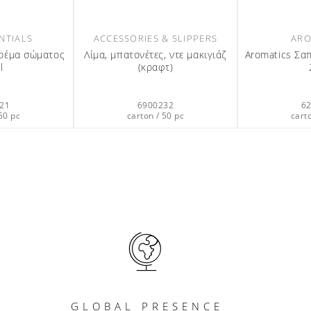
NTIALS
ACCESSORIES & SLIPPERS
ARO
Κρέμα σώματος
Λίμα, μπατονέτες, ντε μακιγιάζ
Aromatics Σαπ
l
(κραφτ)
21
6900232
6
50 pc
carton / 50 pc
cart
GLOBAL PRESENCE