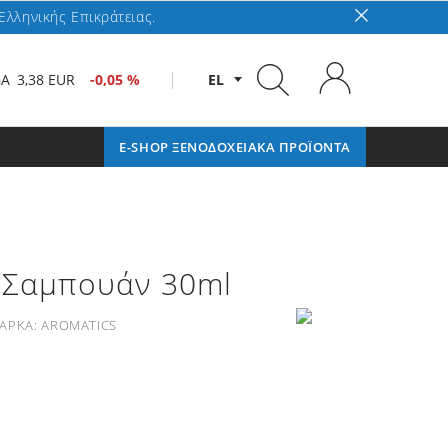
Ελληνικής Επικράτειας.
GA
3,38 EUR
-0,05 %
EL
E-SHOP ΞΕΝΟΔΟΧΕΙΑΚΑ ΠΡΟΪΟΝΤΑ
 Σαμπουάν 30ml
ΑΡΚΑ:
AROMATICS