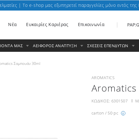
ελματίες | To e-shop μας εξυπηρετεί παραγγελίες μόνο εντός της 
Nέα
Ευκαιρίες Καριέρας
Επικοινωνία
PAP:
ΟΙΟΝΤΑ ΜΑΣ
ΑΕΙΦΟΡΟΣ ΑΝΑΠΤΥΞΗ
ΣΧΕΣΕΙΣ ΕΠΕΝΔΥΤΩΝ
omatics Σαμπουάν 30ml
AROMATICS
Aromatics
ΚΩΔΙΚΟΣ:
6301507
Μ
carton / 50 pc
i