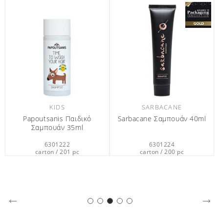
KIDS
SARBACANE
Papoutsanis Παιδικό
Sarbacane Σαμπουάν 40ml
Σαμπουάν 35ml
6301222
6301224
carton / 201 pc
carton / 200 pc