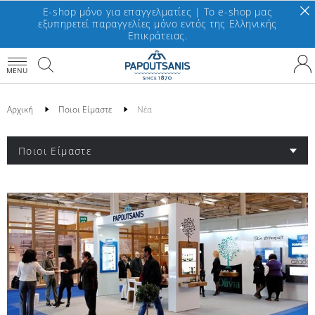
E-shop μόνο για επαγγελματίες | To e-shop μας
εξυπηρετεί παραγγελίες μόνο εντός της Ελληνικής
Επικράτειας.
MENU
Αρχική
Ποιοι Είμαστε
Νέα
Ποιοι Είμαστε