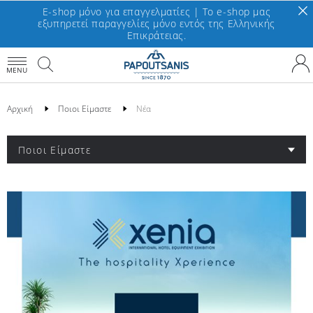
E-shop μόνο για επαγγελματίες | To e-shop μας
εξυπηρετεί παραγγελίες μόνο εντός της Ελληνικής
Επικράτειας.
MENU
Αρχική
Ποιοι Είμαστε
Νέα
Ποιοι Είμαστε