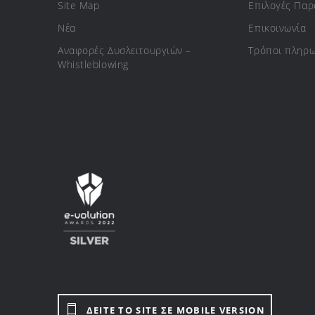
Site Map
Επιλογές Πα
Νέα
Επικοινωνία
Αναφορές Δυσλειτουργιών –
Τρόποι πληρ
Whistleblowing
ΔΕΙΤΕ ΤΟ SITE ΣΕ MOBILE VERSION