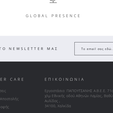
GLOBAL PRESENCE
ΣΤΟ NEWSLETTER ΜΑΣ
Το email σας εδώ.
ER CARE
ΕΠΙΚΟΙΝΩΝΙΑ
σεις
Εργοστάσιο: ΠΑΠΟΥΤΣΑΝΗΣ Α.Β.Ε.Ε. 71
χλμ Εθνικής οδού Αθηνών Λαμίας, Βαθύ
 Αποστολής
Αυλίδος ,
34100, Χαλκίδα
ροφής