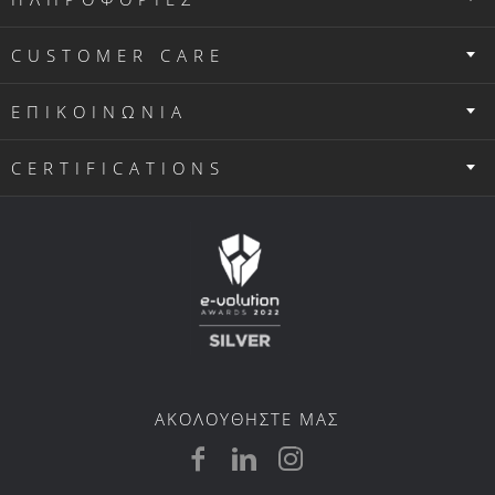
Ιστότοπο θα πρέπει να συμπληρώσετε στη
σχετική φόρμα το όνομα χρήστη (username), το
CUSTOMER CARE
οποίο πρέπει να είναι μια λέξη χωρίς κενά, και
τον κωδικό (password) που δηλώσατε κατά την
ΕΠΙΚΟΙΝΩΝΙΑ
εγγραφή σας, καθώς και εάν είστε καταναλωτής
ή επιχείρηση (στην τελευταία περίπτωση θα
CERTIFICATIONS
λάβετε και έναν κωδικό από την Εταιρεία
αφότου η Εταιρεία ελέγξει τα στοιχεία σας,
όπως μεταξύ άλλων το ΑΦΜ, προκειμένου να
επιβεβαιώσει ότι είναι έγκυρα. Αν δεν είστε ήδη
εγγεγραμμένος χρήστης, απαιτείται να
δημιουργήσετε νέο λογαριασμό πατώντας το
σχετικό εικονίδιο. Για να προβείτε στη
δημιουργία νέου λογαριασμού χρειάζεται να
συμπληρώσετε στη φόρμα εγγραφής νέου
ΑΚΟΛΟΥΘΗΣΤΕ ΜΑΣ
μέλους τα στοιχεία σας, τα οποία πρέπει να
είναι αληθή, και στα οποία περιλαμβάνεται και
ένας ενεργός λογαριασμός σας ηλεκτρονικού