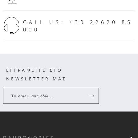
συμφωνεί με αυτούς του όρους, δεν δύναται να
προβεί σε οποιαδήποτε συναλλαγή μέσω του
ηλεκτρονικού μας καταστήματος.
CALL US: +30 22620 85
000
H Παπουτσάνης δύναται οποτεδήποτε και χωρίς
ενημέρωση να τροποποιεί τους παρόντες
Γενικούς Όρους και Προϋποθέσεις. Για αυτό
κάθε χρήστης κάθε φορά που εισέρχεται
υποχρεούται να ελέγχει για ενδεχόμενες
ΕΓΓΡΑΦΕΙΤΕ ΣΤΟ
αλλαγές και εφόσον εξακολουθεί τη χρήση του
Iστοτόπου τεκμαίρεται ότι αποδέχεται τυχόν
NEWSLETTER ΜΑΣ
τροποποιήσεις.
Το email σας εδώ...
2. Υποβολή και εκτέλεση παραγγελίας
Για να μπορέσετε να παραγγείλετε θα πρέπει να
είσαστε εγγεγραμμένος χρήστης του
www.papoutsanis.gr
. Προκειμένου να
συνδεθείτε με το λογαριασμό που διαθέτει στον
ΠΛΗΡΟΦΟΡΙΕΣ