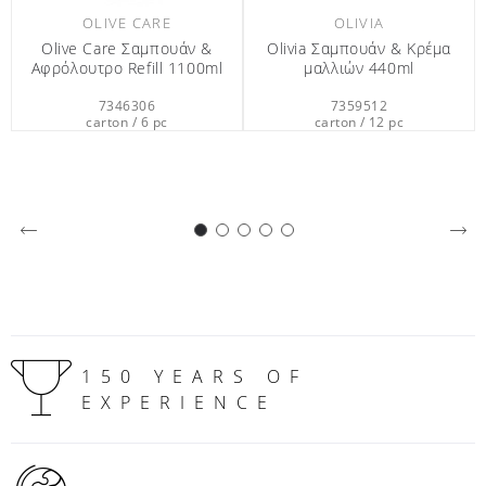
μαλλιών 440ml
χεριών 400ml
7359512
7345412
carton / 12 pc
carton / 12 pc
150 YEARS OF
EXPERIENCE
GLOBAL PRESENCE