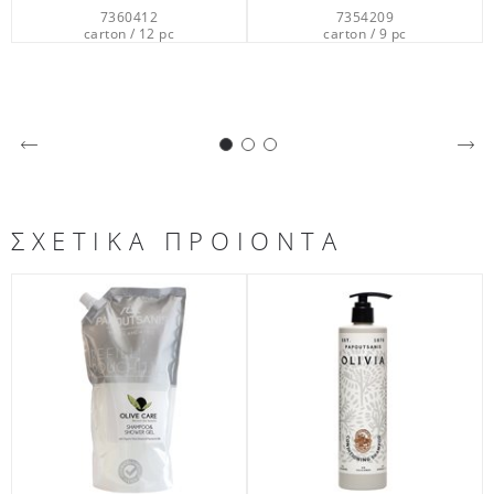
7354209
7360112
carton / 9 pc
carton / 12 pc
ca
ΣΧΕΤΙΚΑ ΠΡΟΙΟΝΤΑ
OLIVIA
OLIVE CARE
ivia Σαμπουάν & Κρέμα
Olive Care Υγρό σαπούνι
OLIVE 