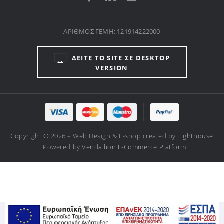
ΑΡΙΘΜΟΣ ΓΕΜΗ: 121914222000
ΔΕΙΤΕ ΤΟ SITE ΣΕ DESKTOP
VERSION
Copyright © 2026 – Web Design & E-shop created by
Lighthouse
| Powered by
Vendallion E-Commerce Platform