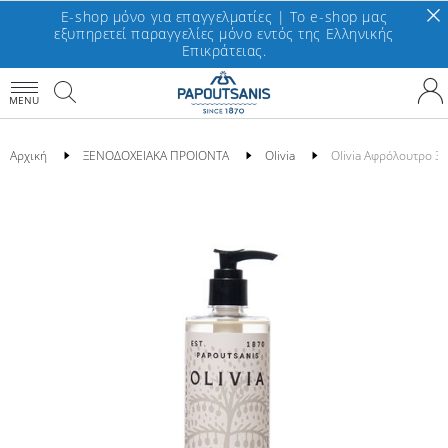
E-shop μόνο για επαγγελματίες | To e-shop μας
εξυπηρετεί παραγγελίες μόνο εντός της Ελληνικής
Επικράτειας.
MENU
Αρχική
ΞΕΝΟΔΟΧΕΙΑΚΑ ΠΡΟΙΟΝΤΑ
Olivia
Olivia Αφρόλουτρο 3