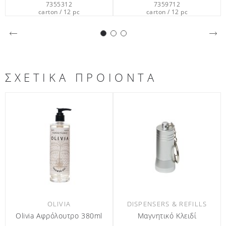
7359712
7395712
carton / 12 pc
carton / 12 pc
ΣΧΕΤΙΚΑ ΠΡΟΙΟΝΤΑ
DISPENSERS & REFILLS
OLIVIA
l
Μαγνητικό Κλειδί
Olivia Σαπούνι Απολέπισης
40gr