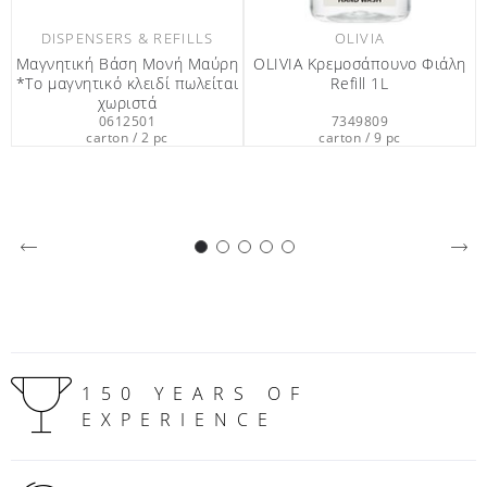
OLIVIA
OLIVIA
ύρη
OLIVIA Κρεμοσάπουνο Φιάλη
Οlivia Κρέμα Μαλλιών 33ml
ται
Refill 1L
7349809
6301294
carton / 9 pc
carton / 201 pc
150 YEARS OF
EXPERIENCE