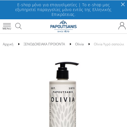
E-shop μόνο για επαγγελματίες | To e-shop μας
εξυπηρετεί παραγγελίες μόνο εντός της Ελληνικής
Επικράτειας.
MENU
Αρχική
ΞΕΝΟΔΟΧΕΙΑΚΑ ΠΡΟΙΟΝΤΑ
Olivia
Olivia Υγρό σαπούνι 