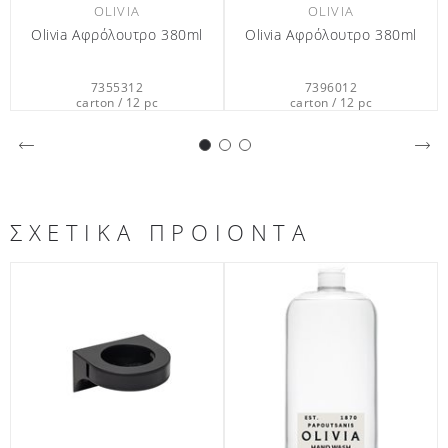
OLIVIA
OLIVIA
Olivia Αφρόλουτρο 380ml
Olivia Αφρόλουτρο 440ml
O
7396012
7359712
carton / 12 pc
carton / 12 pc
ΣΧΕΤΙΚΑ ΠΡΟΙΟΝΤΑ