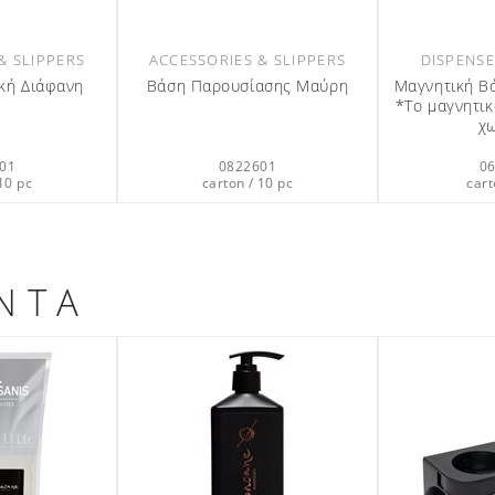
& SLIPPERS
ACCESSORIES & SLIPPERS
DISPENSE
κή Διάφανη
Βάση Παρουσίασης Μαύρη
Μαγνητική Β
*Το μαγνητικ
χ
01
0822601
0
10 pc
carton / 10 pc
cart
ΝΤΑ