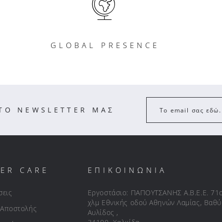
GLOBAL PRESENCE
ΣΤΟ NEWSLETTER ΜΑΣ
Το email σας εδώ.
ER CARE
ΕΠΙΚΟΙΝΩΝΙΑ
σεις
Εργοστάσιο: ΠΑΠΟΥΤΣΑΝΗΣ Α.Β.Ε.Ε. 71
χλμ Εθνικής οδού Αθηνών Λαμίας, Βαθύ
 Αποστολής
Αυλίδος ,