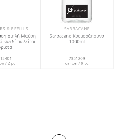
SARBACANE
DISPENSERS & REFILLS
Sarbacane Κρέμα Μαλλιών 40ml
Αόρατες επιτοίχιες βάσεις &
κλειδιά
6301227
8050001
carton / 200 pc
carton / 20 pc