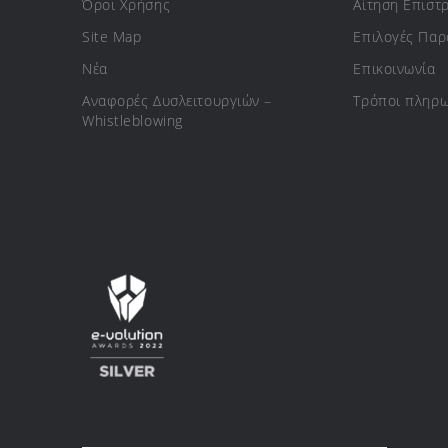
Όροι Χρήσης
Αίτηση Επιστ
Site Map
Επιλογές Πα
Νέα
Επικοινωνία
Αναφορές Δυσλειτουργιών –
Τρόποι πληρ
Whistleblowing