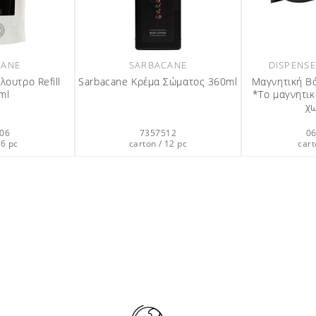
SARBACANE
SARBACANE
arbacane Σαμπουάν 40ml
Sarbacane Σαμπουάν & Κρέμα
μαλλιών 360ml
6301224
7357612
carton / 200 pc
carton / 12 pc