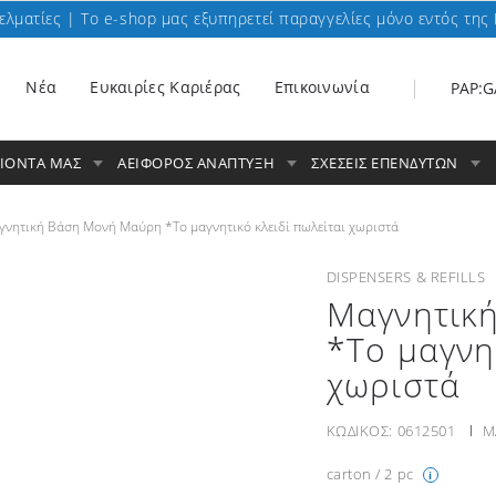
ελματίες | To e-shop μας εξυπηρετεί παραγγελίες μόνο εντός της 
Nέα
Ευκαιρίες Καριέρας
Επικοινωνία
PAP:G
ΟΙΟΝΤΑ ΜΑΣ
ΑΕΙΦΟΡΟΣ ΑΝΑΠΤΥΞΗ
ΣΧΕΣΕΙΣ ΕΠΕΝΔΥΤΩΝ
νητική Βάση Μονή Μαύρη *Το μαγνητικό κλειδί πωλείται χωριστά
DISPENSERS & REFILLS
Μαγνητικ
*Το μαγνη
χωριστά
ΚΩΔΙΚΟΣ:
0612501
Μ
carton / 2 pc
i