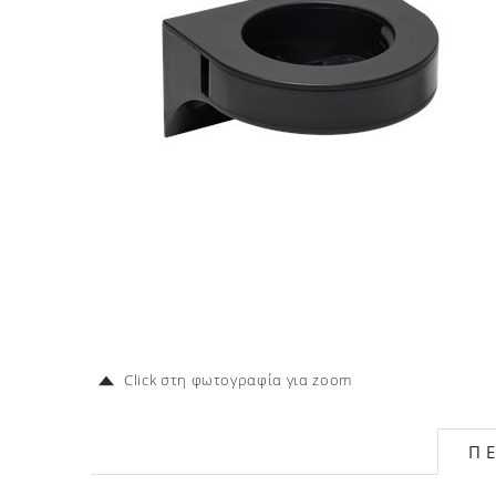
Click στη φωτογραφία για zoom
Π