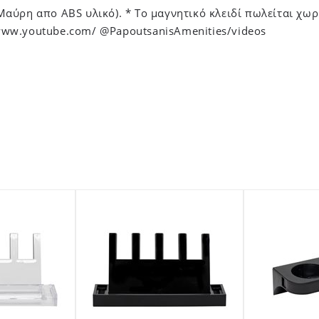
αύρη απο ABS υλικό). * Το μαγνητικό κλειδί πωλείται χω
ww.youtube.com/ @PapoutsanisAmenities/videos