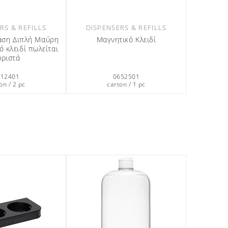
RS & REFILLS
DISPENSERS & REFILLS
άση Διπλή Μαύρη
Μαγνητικό Κλειδί
ό κλειδί πωλείται
ωριστά
612401
0652501
on / 2 pc
carton / 1 pc