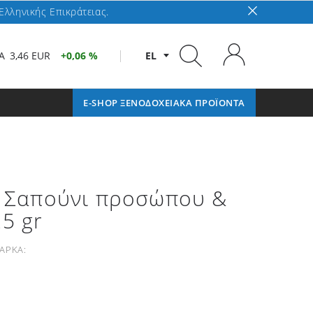
Ελληνικής Επικράτειας.
A
3,46 EUR
0,06 %
EL
E-SHOP ΞΕΝΟΔΟΧΕΙΑΚΑ ΠΡΟΪΟΝΤΑ
e Σαπούνι προσώπου &
5 gr
ΑΡΚΑ: