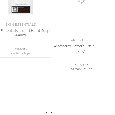
MATICS
ACCESSORIES & SLIPPERS
ούνι σε flow pack
Σκουφάκι μπάνιου από
25gr
καλαμπόκι
200577
6900231
on / 50 pc
carton / 40 pc