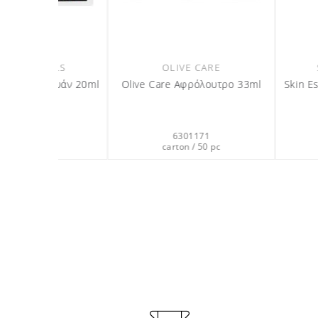
E
SKIN ESSENTIALS
AROMA
υτρο 33ml
Skin Essentials Κρέμα σώματος
Aromatics Σαμ
20ml
6301421
63015
c
carton / 50 pc
carton / 