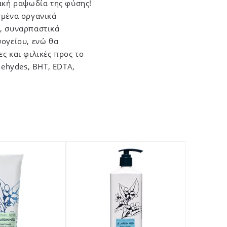
ιακή ραψωδία της φύσης!
γμένα οργανικά
α, συναρπαστικά
σογείου, ενώ θα
ς και φιλικές προς το
dehydes, BHT, EDTA,