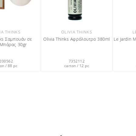
N MED
OLIVIA THINKS
ρόλουτρο 360ml
Olivia Thinks Αφρόλουτρο σε
Μορφή Μπάρας 30gr
OLIV
Olivia Thin
12
6200561
3
12 pc
carton / 88 pc
7
cart