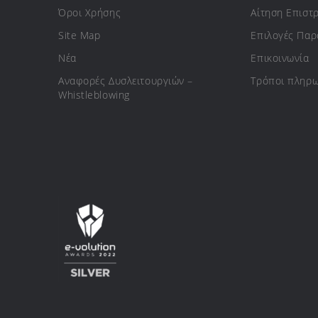
Όροι Χρήσης
Αίτηση Επιστ
Site Map
Επιλογές Πα
Νέα
Επικοινωνία
Αναφορές Δυσλειτουργιών –
Τρόποι πληρ
Whistleblowing