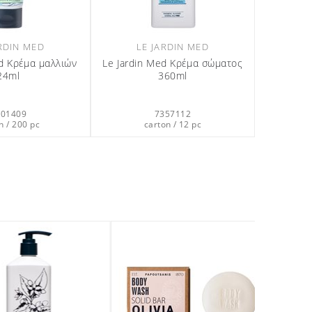
ARDIN MED
LE JARDIN MED
ed Κρέμα μαλλιών
Le Jardin Med Κρέμα σώματος
24ml
360ml
301409
7357112
n / 200 pc
carton / 12 pc