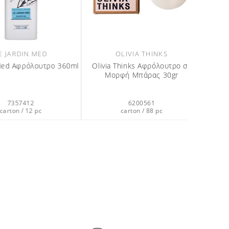
IA THINKS
LE JARDIN MED
ks Κρεμοσάπουνο
Le Jardin Med Υγρό Σαπούνι
80ml
Χεριών 360ml
355612
7357312
on / 12 pc
carton / 12 pc