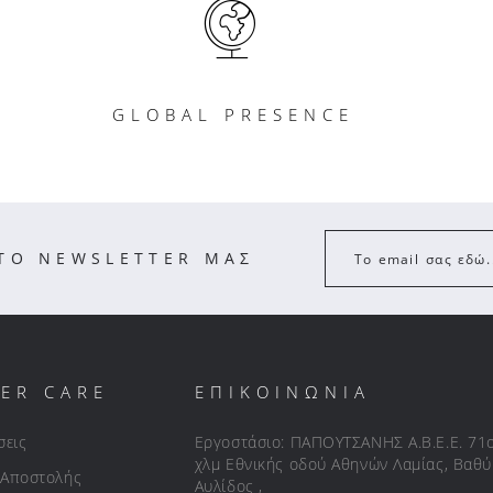
GLOBAL PRESENCE
ΣΤΟ NEWSLETTER ΜΑΣ
Το email σας εδώ.
ER CARE
ΕΠΙΚΟΙΝΩΝΙΑ
σεις
Εργοστάσιο: ΠΑΠΟΥΤΣΑΝΗΣ Α.Β.Ε.Ε. 71
χλμ Εθνικής οδού Αθηνών Λαμίας, Βαθύ
 Αποστολής
Αυλίδος ,