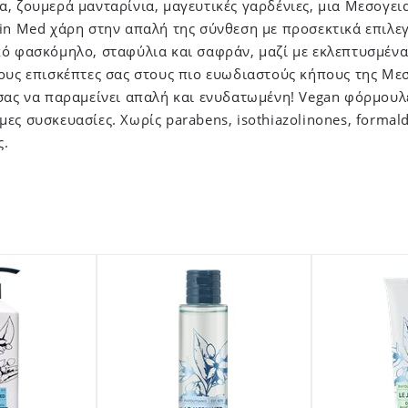
, ζουμερά μανταρίνια, μαγευτικές γαρδένιες, μια Μεσογε
din Med χάρη στην απαλή της σύνθεση με προσεκτικά επιλε
κό φασκόμηλο, σταφύλια και σαφράν, μαζί με εκλεπτυσμέν
ους επισκέπτες σας στους πιο ευωδιαστούς κήπους της Με
σας να παραμείνει απαλή και ενυδατωμένη! Vegan φόρμουλε
ες συσκευασίες. Χωρίς parabens, isothiazolinones, formal
ς.