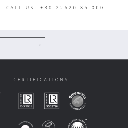
CALL US: +30 22620 85 000
..
CERTIFICATIONS
ο