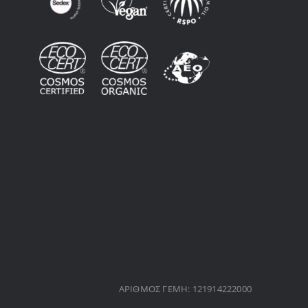
ΑΡΙΘΜΟΣ ΓΕΜΗ: 121914222000