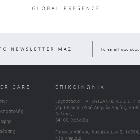
GLOBAL PRESENCE
ΣΤΟ NEWSLETTER ΜΑΣ
Το email σας εδώ.
ER CARE
ΕΠΙΚΟΙΝΩΝΙΑ
σεις
Εργοστάσιο: ΠΑΠΟΥΤΣΑΝΗΣ Α.Β.Ε.Ε. 71
χλμ Εθνικής οδού Αθηνών Λαμίας, Βαθύ
 Αποστολής
Αυλίδος ,
34100, Χαλκίδα
ροφής
ράδοσης
Γραφεία Αθήνας: Καλαβρύτων 2, 14564,
Νέα Κηφισιά