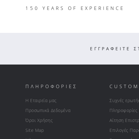
150 YEARS OF EXPERIENCE
ΕΓΓΡΑΦΕΙΤΕ 
ΠΛΗΡΟΦΟΡΙΕΣ
CUSTOM
Η Εταιρεία μας
Συχνές ερωτή
Προσωπικά Δεδομένα
Πληροφορίες
Όροι Χρήσης
Αίτηση Επιστ
Site Map
Επιλογές Πα