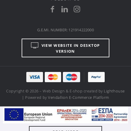
G.E.MI. NUMBER: 121914222000
VIEW WEBSITE IN DESKTOP
VERSION
Copyright © 2026 – Web Design & E-shop created by
Lighthouse
| Powered by
Vendallion E-Commerce Platform