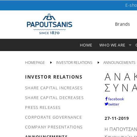
E-sho
Brands
HOME
WHO WE ARE
HOMEPAGE
INVESTOR RELATIONS
ANNOUNCEMENTS
ΑΝΑ
INVESTOR RELATIONS
ΣΥΝ
SHARE CAPITAL INCREASES
SHARE CAPITAL DECREASES
facebook
twitter
PRESS RELEASES
CORPORATE GOVERNANCE
27-11-2019
COMPANY PRESENTATIONS
Η ΠΑΠΟΥΤΣΑΝΗ
Κανονισμών τ
ANNOUNCEMENTS