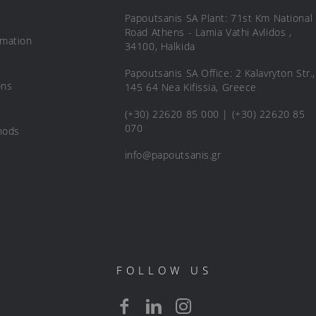
Papoutsanis SA Plant: 71st Km National
Road Athens - Lamia Vathi Avlidos ,
rmation
34100, Halkida
Papoutsanis SA Office: 2 Kalavryton Str.,
ons
145 64 Nea Kifissia, Greece
(+30) 22620 85 000 | (+30) 22620 85
070
hods
info@papoutsanis.gr
FOLLOW US