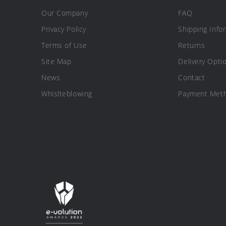
Our Company
FAQ
Privacy Policy
Shipping Info
Terms of Use
Returns
Site Map
Delivery Opti
News
Contact
Whislteblowing
Payment Met