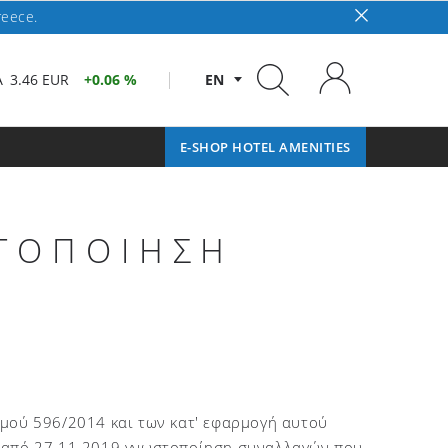
reece.
A
3.46 EUR
0.06 %
EN
E-SHOP HOTEL AMENITIES
ΣΤΟΠΟΙΗΣΗ
σμού 596/2014 και των κατ' εφαρμογή αυτού
ν από 27.11.2019 γνωστοποίηση συναλλαγών που