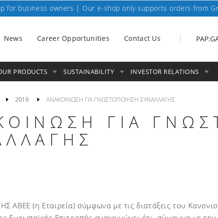
p for business owners | Our e-shop only supports orders from G
News
Career Opportunities
Contact Us
PAP:G
OUR PRODUCTS
SUSTAINABILITY
INVESTOR RELATIONS
2019
ΑΝΑΚΟΙΝΩΣΗ ΓΙΑ ΓΝΩΣΤΟΠΟΙΗΣΗ ΣΥΝΑΛΛΑΓΗΣ
ΚΟΙΝΩΣΗ ΓΙΑ ΓΝΩ
ΑΛΛΑΓΗΣ
Σ ΑΒΕΕ (η Εταιρεία) σύμφωνα με τις διατάξεις του Κανονι
ης Ευρωπαϊκής Επιτροπής ανακοινώνει ότι, σύμφωνα με τη