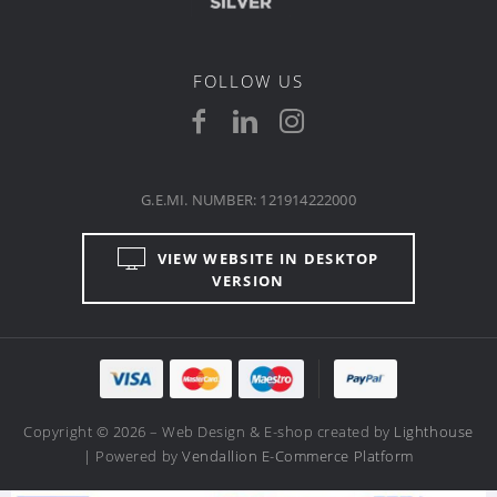
FOLLOW US
G.E.MI. NUMBER: 121914222000
VIEW WEBSITE IN DESKTOP
VERSION
Copyright © 2026 – Web Design & E-shop created by
Lighthouse
| Powered by
Vendallion E-Commerce Platform