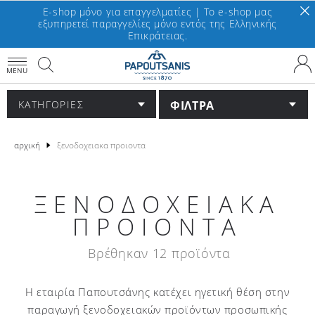
E-shop μόνο για επαγγελματίες | To e-shop μας
εξυπηρετεί παραγγελίες μόνο εντός της Ελληνικής
Επικράτειας.
MENU
ΦΙΛΤΡΑ
ΚΑΤΗΓΟΡΙΕΣ
αρχική
ξενοδοχειακα προιοντα
ΞΕΝΟΔΟΧΕΙΑΚΑ
ΠΡΟΙΟΝΤΑ
Βρέθηκαν 12 προϊόντα
H εταιρία Παπουτσάνης κατέχει ηγετική θέση στην
παραγωγή ξενοδοχειακών προϊόντων προσωπικής