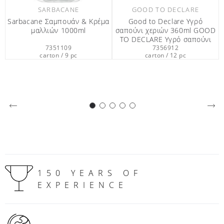
GOOD TO DECLARE
SARBACANE
έμα
Good to Declare Υγρό
Sarbacane Κρέμα Σώματος
σαπούνι χεριών 360ml GOOD
360ml
TO DECLARE Υγρό σαπούνι
χεριών 360ml
7356912
7357512
carton / 12 pc
carton / 12 pc
150 YEARS OF
EXPERIENCE