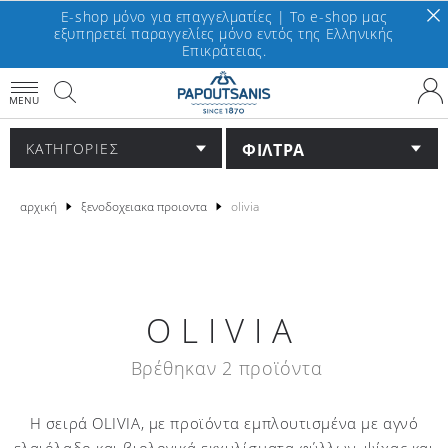
E-shop μόνο για επαγγελματίες | To e-shop μας
εξυπηρετεί παραγγελίες μόνο εντός της Ελληνικής
Επικράτειας.
MENU
ΦΙΛΤΡΑ
ΚΑΤΗΓΟΡΙΕΣ
αρχική
ξενοδοχειακα προιοντα
olivia
OLIVIA
Βρέθηκαν 2 προϊόντα
Η σειρά ΟLIVIΑ, με προϊόντα εμπλουτισμένα με αγνό
ελαιόλαδο και βιολογικά εκχυλίσματα φύλλων, ψίχας και