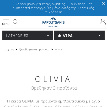
E-shop μόνο για επαγγελματίες | To e-shop μας
εξυπηρετεί παραγγελίες μόνο εντός της Ελληνικής
Επικράτειας.
MENU
ΦΙΛΤΡΑ
ΚΑΤΗΓΟΡΙΕΣ
αρχική
ξενοδοχειακα προιοντα
olivia
OLIVIA
Βρέθηκαν 3 προϊόντα
Η σειρά ΟLIVIΑ, με προϊόντα εμπλουτισμένα με αγνό
ελαιόλαδο και βιολογικά εκχυλίσματα φύλλων, ψίχας και