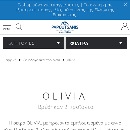
E-shop μόνο για επαγγελματίες | To e-shop μας
εξυπηρετεί παραγγελίες μόνο εντός της Ελληνικής
Επικράτειας.
MENU
ΦΙΛΤΡΑ
ΚΑΤΗΓΟΡΙΕΣ
αρχική
ξενοδοχειακα προιοντα
olivia
OLIVIA
Βρέθηκαν 2 προϊόντα
Η σειρά ΟLIVIΑ, με προϊόντα εμπλουτισμένα με αγνό
ελαιόλαδο και βιολογικά εκχυλίσματα φύλλων, ψίχας και